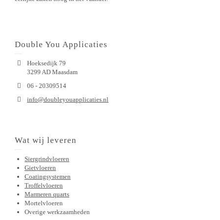
Double You Applicaties
Hoeksedijk 79
3299 AD Maasdam
06 - 20309514
info@doubleyouapplicaties.nl
Wat wij leveren
Siergrindvloeren
Gietvloeren
Coatingsystemen
Troffelvloeren
Marmeren quarts
Mortelvloeren
Overige werkzaamheden