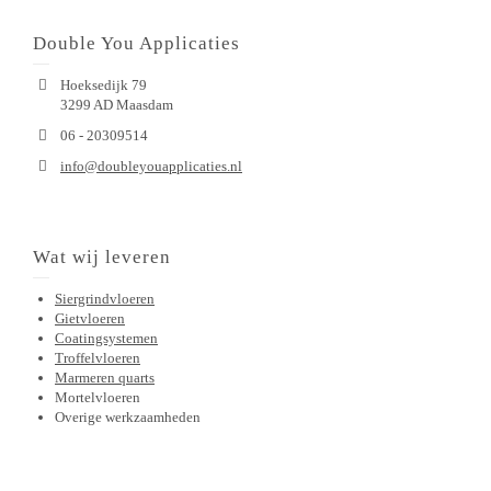
Double You Applicaties
Hoeksedijk 79
3299 AD Maasdam
06 - 20309514
info@doubleyouapplicaties.nl
Wat wij leveren
Siergrindvloeren
Gietvloeren
Coatingsystemen
Troffelvloeren
Marmeren quarts
Mortelvloeren
Overige werkzaamheden