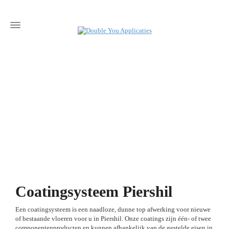
Coatingsysteem Piershil
Een coatingsysteem is een naadloze, dunne top afwerking voor nieuwe
of bestaande vloeren voor u in Piershil. Onze coatings zijn één- of twee
componentenproducten en kunnen afhankelijk van de gestelde eisen in