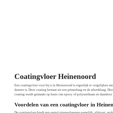
Coatingvloer Heinenoord
Een coatingvloer voor bij u in Heinenoord is eigenlijk te vergelijken met
dunner is. Deze coating bestaat uit een primerlaag en de afwerklaag. Dez
coating wordt gemaakt op basis van epoxy of polyurethaan en daardoor 
Voordelen van een coatingvloer in Heine
De coatingvloer biedt een aantal eigenschappen namelijk: slijtvast, sto