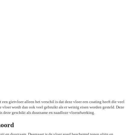
 een gietvloer alleen het verschil is dat deze vloer een coating heeft die veel
e vloer wordt dan ook veel gebruikt als er weinig eisen worden gesteld. Deze
is deze geschikt als duurzame en naadloze vloerafwerking.
noord
fvrij en duurzaam. Daarnaast is de vloer goed beschermd tegen oliën en