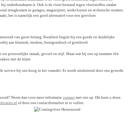
t hij onderhoudsarm is. Ook is de vloer bestand tegen vloeistoffen omdat
vooral terugkomen in garages, magazijnen, werkvloeren en technische ruimtes.
akt, het is namelijk een goed alternatief voor een gietvloer.
inenoord van groot belang. Kwaliteit begint bij een goede en duidelijke
ierbij aan klassiek, modern, bourgondisch of gestileerd.
 uw persoonlijke smaak, gevoel en stijl. Maar wat bij ons op nummer één
praken met de klant.
nde service bij ons hoog in het vaandel. Er wordt uitsluitend door ons gewerkt
inenoord? Neem dan voor meer informatie
contact
met ons op. Dit kunt u doen
icaties.nl
of door ons contactformulier in te vullen.