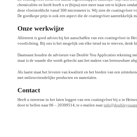
chemicaliën en heeft hoeft u er (bijna) niet meer naar om te kijken omda
deze vloeistofdicht vanaf 300 micrometer is. Wij zien de coatingvloer 
De goedkope prijs is ook een aspect die de coatingvloer aantrekkelijk ma
Onze werkwijze
Allereerst is goed advies bij het aanschaffen van een coatingvloer in He
voorlichting. Bij ons is het mogelijk om elke trend na te streven, denk h
Daarnaast houden de adviseurs van Double You Applicaties rekening met
staat is de waarde die wordt gehecht aan het maken van betrouwbare afs
Als laatst staat het leveren van kwaliteit en het bieden van een uitsteke
met milieuvriendelijke producten en materialen.
Contact
Heeft u interesse in het laten leggen van een coatingvloer bij u in He
door te bellen naar 06 – 20309514, te e-mailen naar
info@doubleyouappl