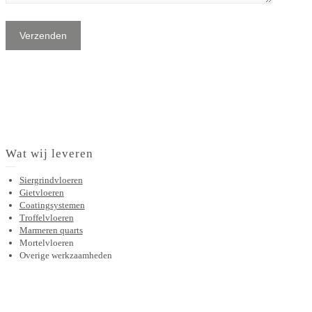
Wat wij leveren
Siergrindvloeren
Gietvloeren
Coatingsystemen
Troffelvloeren
Marmeren quarts
Mortelvloeren
Overige werkzaamheden