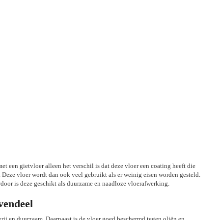
et een gietvloer alleen het verschil is dat deze vloer een coating heeft die
. Deze vloer wordt dan ook veel gebruikt als er weinig eisen worden gesteld.
door is deze geschikt als duurzame en naadloze vloerafwerking.
vendeel
fvrij en duurzaam. Daarnaast is de vloer goed beschermd tegen oliën en