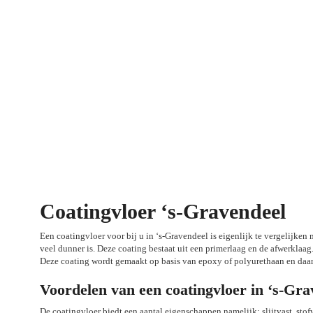
Coatingvloer ‘s-Gravendeel
Een coatingvloer voor bij u in ‘s-Gravendeel is eigenlijk te vergelijken m
veel dunner is. Deze coating bestaat uit een primerlaag en de afwerklaag
Deze coating wordt gemaakt op basis van epoxy of polyurethaan en daar
Voordelen van een coatingvloer in ‘s-Gra
De coatingvloer biedt een aantal eigenschappen namelijk: slijtvast, sto