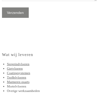
Wat wij leveren
Siergrindvloeren
Gietvloeren
Coatingsystemen
Troffelvloeren
Marmeren quarts
Mortelvloeren
Overige werkzaamheden