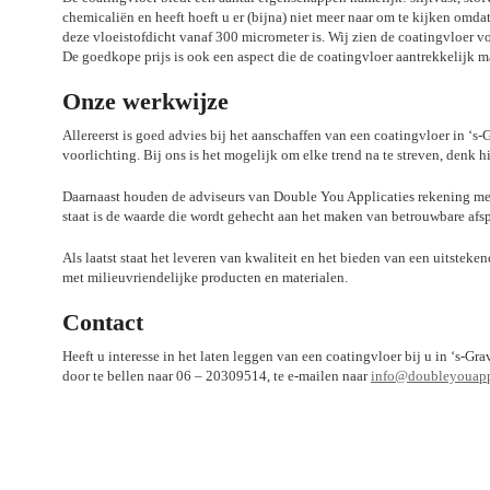
chemicaliën en heeft hoeft u er (bijna) niet meer naar om te kijken omda
deze vloeistofdicht vanaf 300 micrometer is. Wij zien de coatingvloer 
De goedkope prijs is ook een aspect die de coatingvloer aantrekkelijk ma
Onze werkwijze
Allereerst is goed advies bij het aanschaffen van een coatingvloer in ‘s
voorlichting. Bij ons is het mogelijk om elke trend na te streven, denk h
Daarnaast houden de adviseurs van Double You Applicaties rekening met
staat is de waarde die wordt gehecht aan het maken van betrouwbare afs
Als laatst staat het leveren van kwaliteit en het bieden van een uitsteke
met milieuvriendelijke producten en materialen.
Contact
Heeft u interesse in het laten leggen van een coatingvloer bij u in ‘s-
door te bellen naar 06 – 20309514, te e-mailen naar
info@doubleyouappl