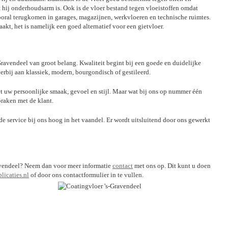
t hij onderhoudsarm is. Ook is de vloer bestand tegen vloeistoffen omdat
vooral terugkomen in garages, magazijnen, werkvloeren en technische ruimtes.
akt, het is namelijk een goed alternatief voor een gietvloer.
-Gravendeel van groot belang. Kwaliteit begint bij een goede en duidelijke
ierbij aan klassiek, modern, bourgondisch of gestileerd.
 uw persoonlijke smaak, gevoel en stijl. Maar wat bij ons op nummer één
praken met de klant.
nde service bij ons hoog in het vaandel. Er wordt uitsluitend door ons gewerkt
Gravendeel? Neem dan voor meer informatie
contact
met ons op. Dit kunt u doen
icaties.nl
of door ons contactformulier in te vullen.