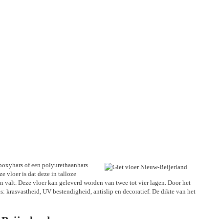
 epoxyhars of een polyurethaanhars
e vloer is dat deze in talloze
n valt. Deze vloer kan geleverd worden van twee tot vier lagen. Door het
: krasvastheid, UV bestendigheid, antislip en decoratief. De dikte van het