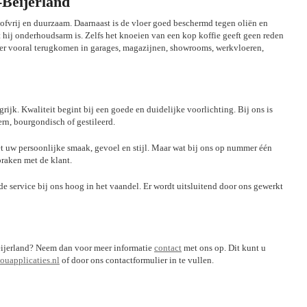
-Beijerland
stofvrij en duurzaam. Daarnaast is de vloer goed beschermd tegen oliën en
t hij onderhoudsarm is. Zelfs het knoeien van een kop koffie geeft geen reden
vloer vooral terugkomen in garages, magazijnen, showrooms, werkvloeren,
grijk. Kwaliteit begint bij een goede en duidelijke voorlichting. Bij ons is
ern, bourgondisch of gestileerd.
 uw persoonlijke smaak, gevoel en stijl. Maar wat bij ons op nummer één
praken met de klant.
nde service bij ons hoog in het vaandel. Er wordt uitsluitend door ons gewerkt
-Beijerland? Neem dan voor meer informatie
contact
met ons op. Dit kunt u
uapplicaties.nl
of door ons contactformulier in te vullen.