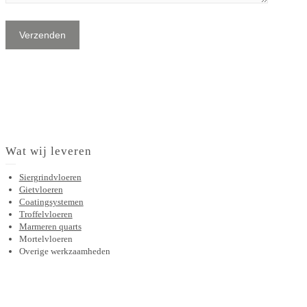
Wat wij leveren
Siergrindvloeren
Gietvloeren
Coatingsystemen
Troffelvloeren
Marmeren quarts
Mortelvloeren
Overige werkzaamheden