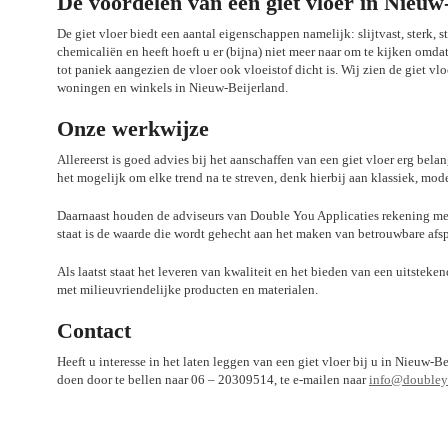
De voordelen van een giet vloer in Nieuw
De giet vloer biedt een aantal eigenschappen namelijk: slijtvast, sterk, 
chemicaliën en heeft hoeft u er (bijna) niet meer naar om te kijken omda
tot paniek aangezien de vloer ook vloeistof dicht is. Wij zien de giet 
woningen en winkels in Nieuw-Beijerland.
Onze werkwijze
Allereerst is goed advies bij het aanschaffen van een giet vloer erg belan
het mogelijk om elke trend na te streven, denk hierbij aan klassiek, mod
Daarnaast houden de adviseurs van Double You Applicaties rekening met
staat is de waarde die wordt gehecht aan het maken van betrouwbare afs
Als laatst staat het leveren van kwaliteit en het bieden van een uitsteke
met milieuvriendelijke producten en materialen.
Contact
Heeft u interesse in het laten leggen van een giet vloer bij u in Nieuw
doen door te bellen naar 06 – 20309514, te e-mailen naar
info@doubleyo