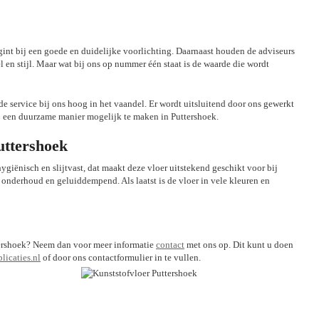
begint bij een goede en duidelijke voorlichting. Daarnaast houden de adviseurs
en stijl. Maar wat bij ons op nummer één staat is de waarde die wordt
nde service bij ons hoog in het vaandel. Er wordt uitsluitend door ons gewerkt
p een duurzame manier mogelijk te maken in Puttershoek.
uttershoek
hygiënisch en slijtvast, dat maakt deze vloer uitstekend geschikt voor bij
 onderhoud en geluiddempend. Als laatst is de vloer in vele kleuren en
uttershoek? Neem dan voor meer informatie
contact
met ons op. Dit kunt u doen
icaties.nl
of door ons contactformulier in te vullen.