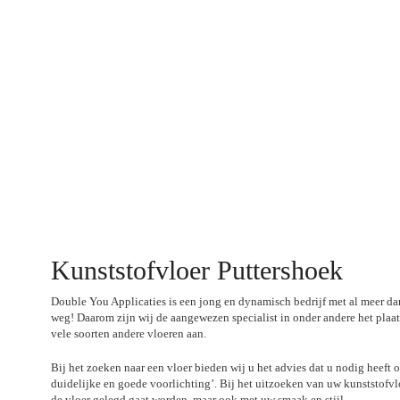
Kunststofvloer Puttershoek
Double You Applicaties is een jong en dynamisch bedrijf met al meer dan
weg! Daarom zijn wij de aangewezen specialist in onder andere het plaat
vele soorten andere vloeren aan.
Bij het zoeken naar een vloer bieden wij u het advies dat u nodig heeft 
duidelijke en goede voorlichting’. Bij het uitzoeken van uw kunststofvl
de vloer gelegd gaat worden, maar ook met uw smaak en stijl.