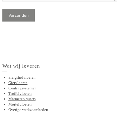
Wat wij leveren
Siergrindvloeren
Gietvloeren
Coatingsystemen
Troffelvloeren
Marmeren quarts
Mortelvloeren
Overige werkzaamheden