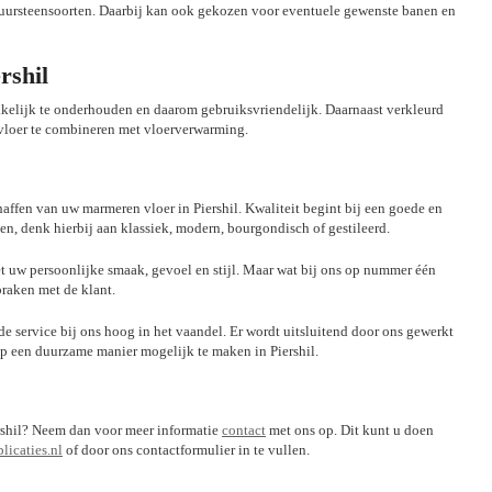
uursteensoorten. Daarbij kan ook gekozen voor eventuele gewenste banen en
rshil
kkelijk te onderhouden en daarom gebruiksvriendelijk. Daarnaast verkleurd
e vloer te combineren met vloerverwarming.
chaffen van uw marmeren vloer in Piershil. Kwaliteit begint bij een goede en
ven, denk hierbij aan klassiek, modern, bourgondisch of gestileerd.
 uw persoonlijke smaak, gevoel en stijl. Maar wat bij ons op nummer één
praken met de klant.
nde service bij ons hoog in het vaandel. Er wordt uitsluitend door ons gewerkt
p een duurzame manier mogelijk te maken in Piershil.
iershil? Neem dan voor meer informatie
contact
met ons op. Dit kunt u doen
icaties.nl
of door ons contactformulier in te vullen.