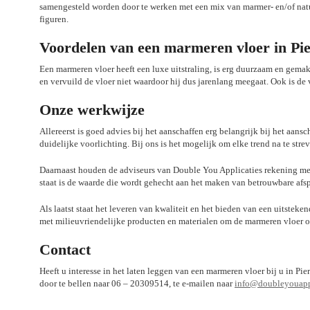
samengesteld worden door te werken met een mix van marmer- en/of nat
figuren.
Voordelen van een marmeren vloer in Pie
Een marmeren vloer heeft een luxe uitstraling, is erg duurzaam en gema
en vervuild de vloer niet waardoor hij dus jarenlang meegaat. Ook is d
Onze werkwijze
Allereerst is goed advies bij het aanschaffen erg belangrijk bij het aans
duidelijke voorlichting. Bij ons is het mogelijk om elke trend na te stre
Daarnaast houden de adviseurs van Double You Applicaties rekening met
staat is de waarde die wordt gehecht aan het maken van betrouwbare afs
Als laatst staat het leveren van kwaliteit en het bieden van een uitsteke
met milieuvriendelijke producten en materialen om de marmeren vloer o
Contact
Heeft u interesse in het laten leggen van een marmeren vloer bij u in P
door te bellen naar 06 – 20309514, te e-mailen naar
info@doubleyouappl