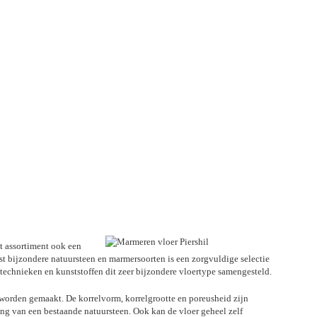
et assortiment ook een
est bijzondere natuursteen en marmersoorten is een zorgvuldige selectie
echnieken en kunststoffen dit zeer bijzondere vloertype samengesteld.
 worden gemaakt. De korrelvorm, korrelgrootte en poreusheid zijn
aling van een bestaande natuursteen. Ook kan de vloer geheel zelf