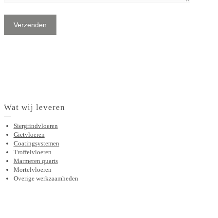
Wat wij leveren
Siergrindvloeren
Gietvloeren
Coatingsystemen
Troffelvloeren
Marmeren quarts
Mortelvloeren
Overige werkzaamheden