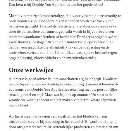
Dan bent u bij Double You Applicaties aan het goede adres!
Mortel vloeren zijn krasbestendige, slip vaste vloeren die eenvoudig te
onderhouden zijn. Door deze eigenschappen worden ze vaak voor
bedrijven gebruikt. Hoewel de laatste jaren de vloer ook steeds vaker
door de particuliere consument gebruikt wordt in bijvoorbeeld een
moderne woonkamer, keuken of badkamer. De vloer is opgebouwd uit
kwartskorrels, toeslagstoffen en oplosmiddelvrije epoxyharsen. Ze
hebben een laagdikte die afhankelijk is van de toepassing en de
ondervloer varieert van 5 tot 10 mm. Daarnaast zijn ze bestand tegen
hoge belasting, vloeistofdicht en chemicaliënbestendig.
Onze werkwijze
Allereerst is goed advies bij het aanschaffen erg belangrijk. Kwaliteit
begint bij een goede en duidelijke voorlichting. Daarnaast houden de
adviseurs van Double You Applicaties rekening met uw persoonlijke
smaak, gevoel en stijl. Maar wat bij ons op nummer één staat is de
waarde die wordt gehecht aan het maken van betrouwbare afspraken
met de klant.
Als laatst staat het leveren van kwaliteit en het bieden van een
uitstekende service bij ons hoog in het vaandel. Er wordt uitsluitend
door ons gewerkt met milieuvriendelijke producten en materialen om