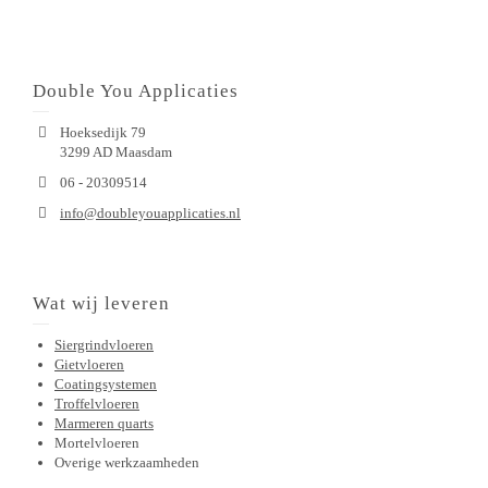
Double You Applicaties
Hoeksedijk 79
3299 AD Maasdam
06 - 20309514
info@doubleyouapplicaties.nl
Wat wij leveren
Siergrindvloeren
Gietvloeren
Coatingsystemen
Troffelvloeren
Marmeren quarts
Mortelvloeren
Overige werkzaamheden