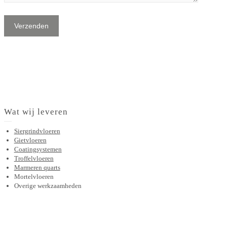
Wat wij leveren
Siergrindvloeren
Gietvloeren
Coatingsystemen
Troffelvloeren
Marmeren quarts
Mortelvloeren
Overige werkzaamheden