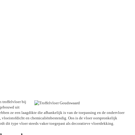
 troffelvloer bij
pgebouwd uit
ebben ze een laagdikte die afhankelijk is van de toepassing en de ondervloer
, vloeistofdicht en chemicaliënbestendig. Oos is de vloer oorspronkelijk
dt dit type vloer steeds vaker toegepast als decoratieve vloerdekking.