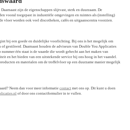
udswaard
 Daarnaast zijn de eigenschappen slijtvast, sterk en duurzaam. De
den vooral toegepast in industriële omgevingen en ruimtes als (instelling)
e vloer worden ook veel discotheken, cafés en uitgaanscentra voorzien.
egint bij een goede en duidelijke voorlichting. Bij ons is het mogelijk om
ch of gestileerd. Daarnaast houden de adviseurs van Double You Applicaties
op nummer één staat is de waarde die wordt gehecht aan het maken van
iteit en het bieden van een uitstekende service bij ons hoog in het vaandel.
 producten en materialen om de troffelvloer op een duurzame manier mogelijk
dswaard? Neem dan voor meer informatie
contact
met ons op. Dit kunt u doen
icaties.nl
of door ons contactformulier in te vullen.