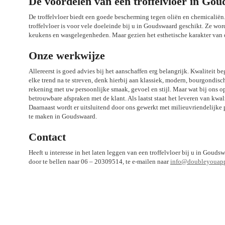
De voordelen van een troffelvloer in Go
De troffelvloer biedt een goede bescherming tegen oliën en chemicaliën.
troffelvloer is voor vele doeleinde bij u in Goudswaard geschikt. Ze wor
keukens en wasgelegenheden. Maar gezien het esthetische karakter van d
Onze werkwijze
Allereerst is goed advies bij het aanschaffen erg belangrijk. Kwaliteit b
elke trend na te streven, denk hierbij aan klassiek, modern, bourgondis
rekening met uw persoonlijke smaak, gevoel en stijl. Maar wat bij ons 
betrouwbare afspraken met de klant. Als laatst staat het leveren van kwal
Daarnaast wordt er uitsluitend door ons gewerkt met milieuvriendelijke
te maken in Goudswaard.
Contact
Heeft u interesse in het laten leggen van een troffelvloer bij u in Gou
door te bellen naar 06 – 20309514, te e-mailen naar
info@doubleyouappl