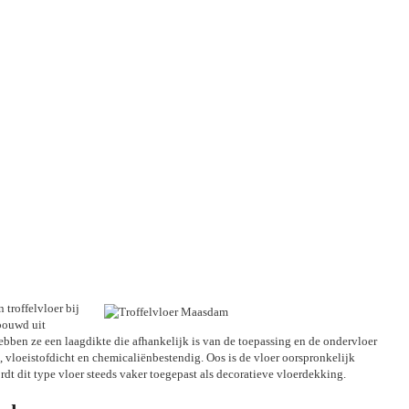
 troffelvloer bij
bouwd uit
ebben ze een laagdikte die afhankelijk is van de toepassing en de ondervloer
, vloeistofdicht en chemicaliënbestendig. Oos is de vloer oorspronkelijk
dt dit type vloer steeds vaker toegepast als decoratieve vloerdekking.