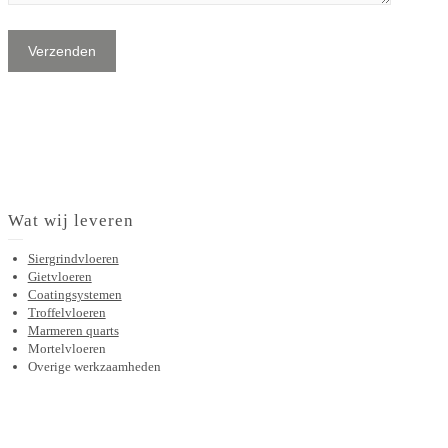
Wat wij leveren
Siergrindvloeren
Gietvloeren
Coatingsystemen
Troffelvloeren
Marmeren quarts
Mortelvloeren
Overige werkzaamheden