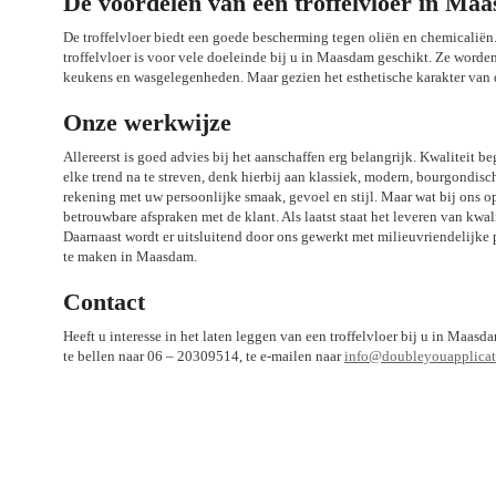
De voordelen van een troffelvloer in Ma
De troffelvloer biedt een goede bescherming tegen oliën en chemicaliën.
troffelvloer is voor vele doeleinde bij u in Maasdam geschikt. Ze worden
keukens en wasgelegenheden. Maar gezien het esthetische karakter van d
Onze werkwijze
Allereerst is goed advies bij het aanschaffen erg belangrijk. Kwaliteit b
elke trend na te streven, denk hierbij aan klassiek, modern, bourgondis
rekening met uw persoonlijke smaak, gevoel en stijl. Maar wat bij ons 
betrouwbare afspraken met de klant. Als laatst staat het leveren van kwal
Daarnaast wordt er uitsluitend door ons gewerkt met milieuvriendelijke
te maken in Maasdam.
Contact
Heeft u interesse in het laten leggen van een troffelvloer bij u in Maa
te bellen naar 06 – 20309514, te e-mailen naar
info@doubleyouapplicati