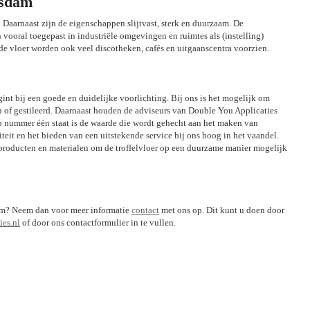
asdam
 Daarnaast zijn de eigenschappen slijtvast, sterk en duurzaam. De
 vooral toegepast in industriële omgevingen en ruimtes als (instelling)
e vloer worden ook veel discotheken, cafés en uitgaanscentra voorzien.
egint bij een goede en duidelijke voorlichting. Bij ons is het mogelijk om
ch of gestileerd. Daarnaast houden de adviseurs van Double You Applicaties
op nummer één staat is de waarde die wordt gehecht aan het maken van
iteit en het bieden van een uitstekende service bij ons hoog in het vaandel.
 producten en materialen om de troffelvloer op een duurzame manier mogelijk
sdam? Neem dan voor meer informatie
contact
met ons op. Dit kunt u doen door
es.nl
of door ons contactformulier in te vullen.